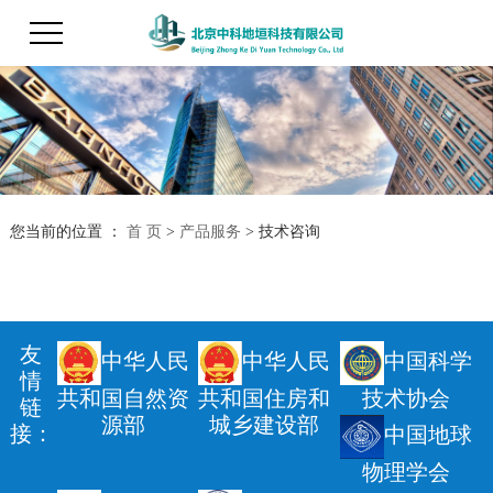
您当前的位置 ：
首 页
>
产品服务
>
技术咨询
友
中华人民
中华人民
中国科学
情
共和国自然资
共和国住房和
技术协会
链
源部
城乡建设部
接：
中国地球
物理学会